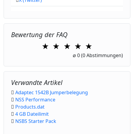
X (Twitter)
Bewertung der FAQ
★
★
★
★
★
1 Star
2 Stars
3 Stars
4 Stars
5 Stars
∅
0
(0 Abstimmungen)
Verwandte Artikel
Adaptec 1542B Jumperbelegung
NSS Performance
Products.dat
4 GB Dateilimit
NSBS Starter Pack