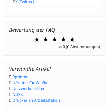
X (Twitter)
Bewertung der FAQ
★
★
★
★
★
1 Star
2 Stars
3 Stars
4 Stars
5 Stars
∅
0
(0 Abstimmungen)
Verwandte Artikel
Rprinter
NPrinter für Win9x
Netzwerkdrucker
NDPS
Drucker an Arbeitsstation