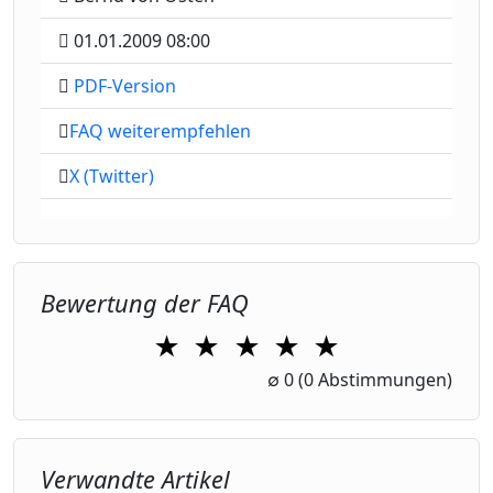
01.01.2009 08:00
PDF-Version
FAQ weiterempfehlen
X (Twitter)
Bewertung der FAQ
★
★
★
★
★
1 Star
2 Stars
3 Stars
4 Stars
5 Stars
∅
0
(0 Abstimmungen)
Verwandte Artikel