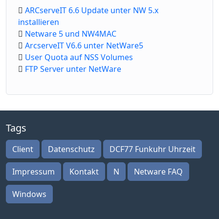
ARCserveIT 6.6 Update unter NW 5.x
installieren
Netware 5 und NW4MAC
ArcserveIT V6.6 unter NetWare5
User Quota auf NSS Volumes
FTP Server unter NetWare
Tags
Client
Datenschutz
DCF77 Funkuhr Uhrzeit
Impressum
Kontakt
N
Netware FAQ
Windows