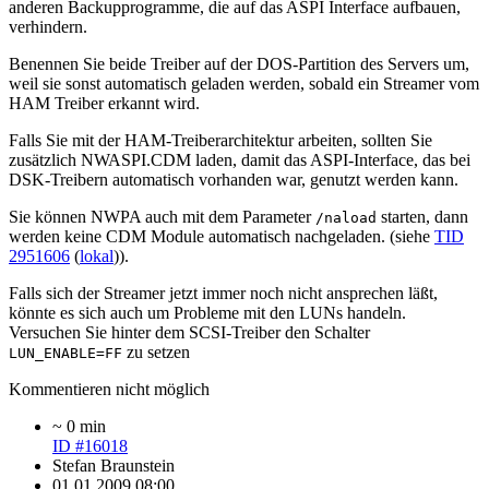
anderen Backupprogramme, die auf das ASPI Interface aufbauen,
verhindern.
Benennen Sie beide Treiber auf der DOS-Partition des Servers um,
weil sie sonst automatisch geladen werden, sobald ein Streamer vom
HAM Treiber erkannt wird.
Falls Sie mit der HAM-Treiberarchitektur arbeiten, sollten Sie
zusätzlich NWASPI.CDM laden, damit das ASPI-Interface, das bei
DSK-Treibern automatisch vorhanden war, genutzt werden kann.
Sie können NWPA auch mit dem Parameter
starten, dann
/naload
werden keine CDM Module automatisch nachgeladen. (siehe
TID
2951606
(
lokal
)).
Falls sich der Streamer jetzt immer noch nicht ansprechen läßt,
könnte es sich auch um Probleme mit den LUNs handeln.
Versuchen Sie hinter dem SCSI-Treiber den Schalter
zu setzen
LUN_ENABLE=FF
Kommentieren nicht möglich
~ 0 min
ID #16018
Stefan Braunstein
01.01.2009 08:00