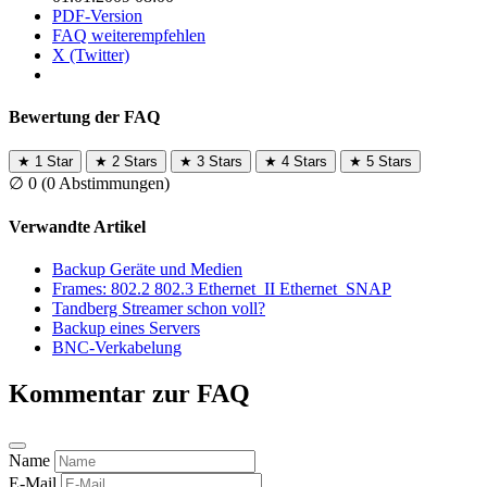
PDF-Version
FAQ weiterempfehlen
X (Twitter)
Bewertung der FAQ
★
1 Star
★
2 Stars
★
3 Stars
★
4 Stars
★
5 Stars
∅
0
(0 Abstimmungen)
Verwandte Artikel
Backup Geräte und Medien
Frames: 802.2 802.3 Ethernet_II Ethernet_SNAP
Tandberg Streamer schon voll?
Backup eines Servers
BNC-Verkabelung
Kommentar zur FAQ
Name
E-Mail