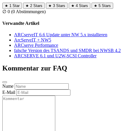
★
1 Star
★
2 Stars
★
3 Stars
★
4 Stars
★
5 Stars
∅
0
(0 Abstimmungen)
Verwandte Artikel
ARCserveIT 6.6 Update unter NW 5.x installieren
ArcServeIT + NW5
ARCserve Performance
falsche Version des TSANDS und SMDR bei NWSB 4.2
ARCSERVE 6.1 und U2W-SCSI Controller
Kommentar zur FAQ
Name
E-Mail