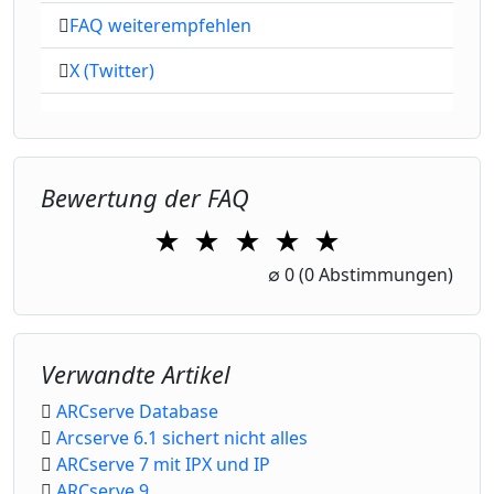
FAQ weiterempfehlen
X (Twitter)
Bewertung der FAQ
★
★
★
★
★
1 Star
2 Stars
3 Stars
4 Stars
5 Stars
∅
0
(0 Abstimmungen)
Verwandte Artikel
ARCserve Database
Arcserve 6.1 sichert nicht alles
ARCserve 7 mit IPX und IP
ARCserve 9