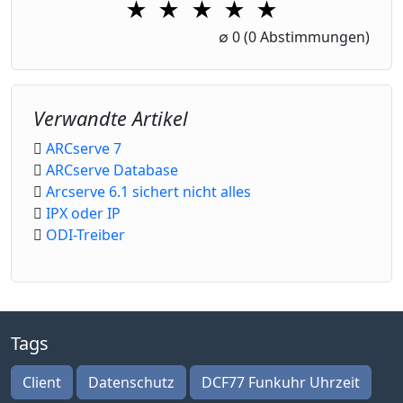
★
★
★
★
★
1 Star
2 Stars
3 Stars
4 Stars
5 Stars
∅
0
(0 Abstimmungen)
Verwandte Artikel
ARCserve 7
ARCserve Database
Arcserve 6.1 sichert nicht alles
IPX oder IP
ODI-Treiber
Tags
Client
Datenschutz
DCF77 Funkuhr Uhrzeit