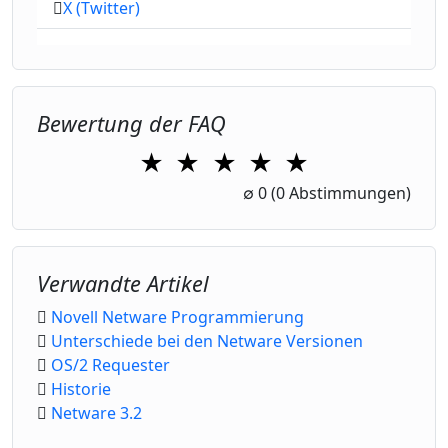
X (Twitter)
Bewertung der FAQ
★
★
★
★
★
1 Star
2 Stars
3 Stars
4 Stars
5 Stars
∅
0
(0 Abstimmungen)
Verwandte Artikel
Novell Netware Programmierung
Unterschiede bei den Netware Versionen
OS/2 Requester
Historie
Netware 3.2