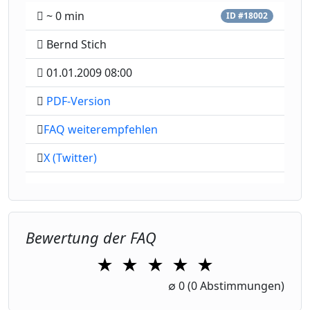
~ 0 min
ID #18002
Bernd Stich
01.01.2009 08:00
PDF-Version
FAQ weiterempfehlen
X (Twitter)
Bewertung der FAQ
★
★
★
★
★
1 Star
2 Stars
3 Stars
4 Stars
5 Stars
∅
0
(0 Abstimmungen)