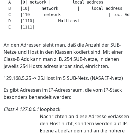
  A    |0| network |         local address            
  B    |10|     network        |     local address    
  C    |110      network                    | loc. Add
  D    |1110|          Multicast                      
  E    |1111|                                         
An den Adressen sieht man, daß die Anzahl der SUB-
Netze und Host in den Klassen kodiert sind. Mit einer
Class-B Adr. kann man z. B. 254 SUB-Netze, in denen
jeweils 254 Hosts adressierbar sind, einrichten.
129.168.5.25 -> 25.Host im 5 SUB-Netz. (NASA IP-Netz)
Es gibt Adressen im IP-Adressraum, die vom IP-Stack
besonders behandelt werden:
Class A 127.0.0.1
loopback
Nachrichten an diese Adresse verlassen
den Host nicht, sondern werden auf IP-
Ebene abgefangen und an die höhere