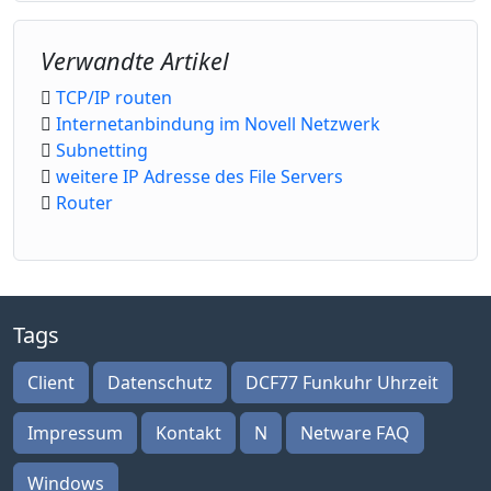
Verwandte Artikel
TCP/IP routen
Internetanbindung im Novell Netzwerk
Subnetting
weitere IP Adresse des File Servers
Router
Tags
Client
Datenschutz
DCF77 Funkuhr Uhrzeit
Impressum
Kontakt
N
Netware FAQ
Windows