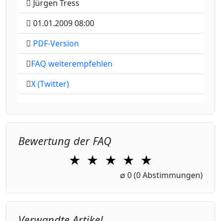
Jürgen Tress
01.01.2009 08:00
PDF-Version
FAQ weiterempfehlen
X (Twitter)
Bewertung der FAQ
★
★
★
★
★
1 Star
2 Stars
3 Stars
4 Stars
5 Stars
∅
0
(0 Abstimmungen)
Verwandte Artikel