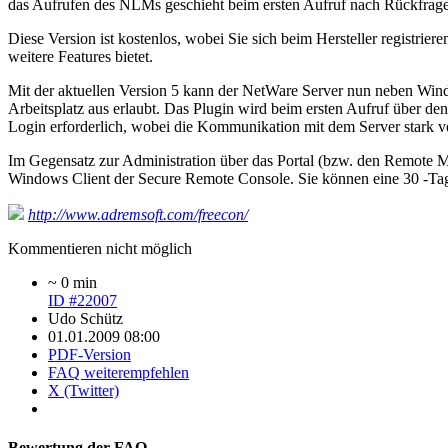
das Aufrufen des NLMs geschieht beim ersten Aufruf nach Rückfrage
Diese Version ist kostenlos, wobei Sie sich beim Hersteller registrie
weitere Features bietet.
Mit der aktuellen Version 5 kann der NetWare Server nun neben Windo
Arbeitsplatz aus erlaubt. Das Plugin wird beim ersten Aufruf über den
Login erforderlich, wobei die Kommunikation mit dem Server stark ve
Im Gegensatz zur Administration über das Portal (bzw. den Remote Ma
Windows Client der Secure Remote Console. Sie können eine 30 -Tage 
http://www.adremsoft.com/freecon/
Kommentieren nicht möglich
~ 0 min
ID #22007
Udo Schütz
01.01.2009 08:00
PDF-Version
FAQ weiterempfehlen
X (Twitter)
Bewertung der FAQ