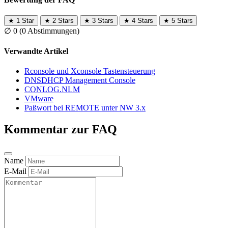
★
1 Star
★
2 Stars
★
3 Stars
★
4 Stars
★
5 Stars
∅
0
(0 Abstimmungen)
Verwandte Artikel
Rconsole und Xconsole Tastensteuerung
DNSDHCP Management Console
CONLOG.NLM
VMware
Paßwort bei REMOTE unter NW 3.x
Kommentar zur FAQ
Name
E-Mail