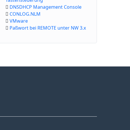
Tastensteuerung
DNSDHCP Management Console
CONLOG.NLM
VMware
Paßwort bei REMOTE unter NW 3.x