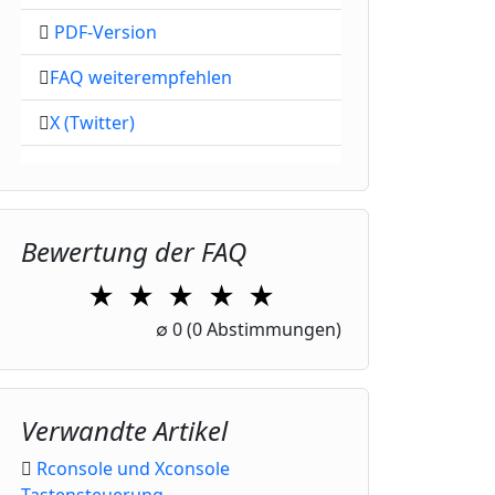
PDF-Version
FAQ weiterempfehlen
X (Twitter)
Bewertung der FAQ
★
★
★
★
★
1 Star
2 Stars
3 Stars
4 Stars
5 Stars
∅
0
(0 Abstimmungen)
Verwandte Artikel
Rconsole und Xconsole