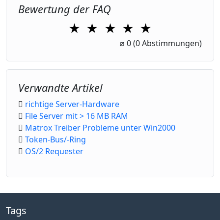
Bewertung der FAQ
★
★
★
★
★
1 Star
2 Stars
3 Stars
4 Stars
5 Stars
∅
0
(0 Abstimmungen)
Verwandte Artikel
richtige Server-Hardware
File Server mit > 16 MB RAM
Matrox Treiber Probleme unter Win2000
Token-Bus/-Ring
OS/2 Requester
Tags