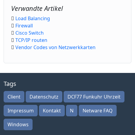
Verwandte Artikel
Load Balancing
Firewall
Cisco Switch
TCP/IP routen
Vendor Codes von Netzwerkkarten
Tags
Client
Datenschutz
DCF77 Funkuhr Uhrzeit
Impressum
Kontakt
N
Netware FAQ
Windows