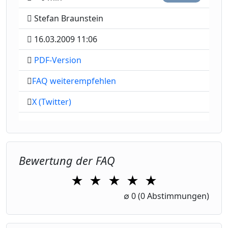
Stefan Braunstein
16.03.2009 11:06
PDF-Version
FAQ weiterempfehlen
X (Twitter)
Bewertung der FAQ
★
★
★
★
★
1 Star
2 Stars
3 Stars
4 Stars
5 Stars
∅
0
(0 Abstimmungen)