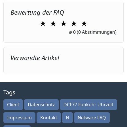
Bewertung der FAQ
★
★
★
★
★
1 Star
2 Stars
3 Stars
4 Stars
5 Stars
∅
0
(0 Abstimmungen)
Verwandte Artikel
Tags
Client
Datenschutz
DCF77 Funkuhr Uhrzeit
Impressum
Kontakt
N
Netware FAQ