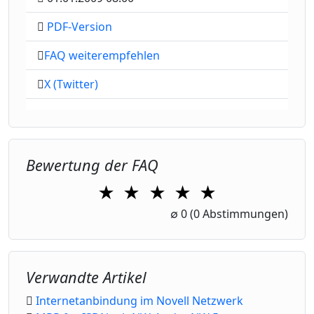
PDF-Version
FAQ weiterempfehlen
X (Twitter)
Bewertung der FAQ
★
★
★
★
★
1 Star
2 Stars
3 Stars
4 Stars
5 Stars
∅
0
(0 Abstimmungen)
Verwandte Artikel
Internetanbindung im Novell Netzwerk