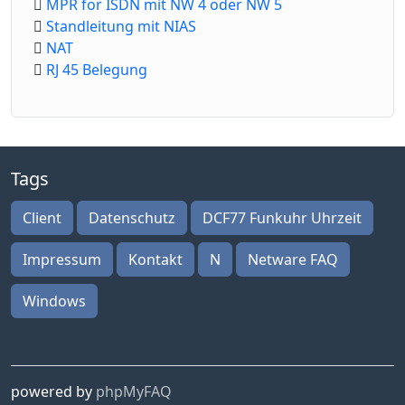
MPR for ISDN mit NW 4 oder NW 5
Standleitung mit NIAS
NAT
RJ 45 Belegung
Tags
Client
Datenschutz
DCF77 Funkuhr Uhrzeit
Impressum
Kontakt
N
Netware FAQ
Windows
powered by
phpMyFAQ