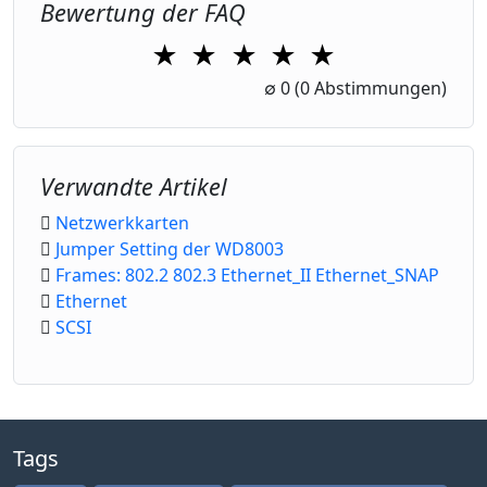
Bewertung der FAQ
★
★
★
★
★
1 Star
2 Stars
3 Stars
4 Stars
5 Stars
∅
0
(0 Abstimmungen)
Verwandte Artikel
Netzwerkkarten
Jumper Setting der WD8003
Frames: 802.2 802.3 Ethernet_II Ethernet_SNAP
Ethernet
SCSI
Tags