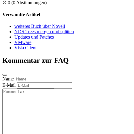
∅
0
(0 Abstimmungen)
Verwandte Artikel
weiteres Buch über Novell
NDS Trees mergen und splitten
Updates und Patches
VMware
Vista Client
Kommentar zur FAQ
Name
E-Mail