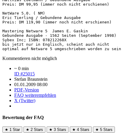
Preis: DM 99,95 (immer noch nicht erschienen) 
NetWare 5.0. ( NM) 
Eric Tierling / Gebundene Ausgabe 
Preis: DM 119,90 (immer noch nicht erschienen) 
Mastering Netware 5  James E. Gaskin 
Gebundene Ausgabe - 1562 Seiten (September 1998) 
Sybex Inc; ISBN: 078212268X 
bis jetzt nur in Englisch, scheint auch nicht 
optimal auf Netware 5 umgeschrieben worden zu sein 
Kommentieren nicht möglich
~ 0 min
ID #25015
Stefan Braunstein
01.01.2009 08:00
PDF-Version
FAQ weiterempfehlen
X (Twitter)
Bewertung der FAQ
★
1 Star
★
2 Stars
★
3 Stars
★
4 Stars
★
5 Stars