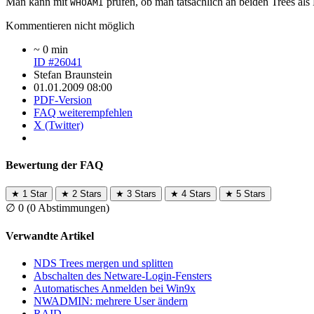
Man kann mit
prüfen, ob man tatsächlich an beiden Trees als
WHOAMI
Kommentieren nicht möglich
~ 0 min
ID #26041
Stefan Braunstein
01.01.2009 08:00
PDF-Version
FAQ weiterempfehlen
X (Twitter)
Bewertung der FAQ
★
1 Star
★
2 Stars
★
3 Stars
★
4 Stars
★
5 Stars
∅
0
(0 Abstimmungen)
Verwandte Artikel
NDS Trees mergen und splitten
Abschalten des Netware-Login-Fensters
Automatisches Anmelden bei Win9x
NWADMIN: mehrere User ändern
RAID