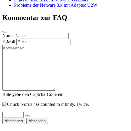
Probleme der Netware 3.x mit Adaptec U2W
Kommentar zur FAQ
Name
E-Mail
Bitte gebe den Captcha-Code ein
Abbrechen
Absenden