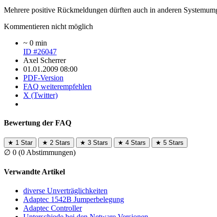
Mehrere positive Rückmeldungen dürften auch in anderen Systemumg
Kommentieren nicht möglich
~ 0 min
ID #26047
Axel Scherrer
01.01.2009 08:00
PDF-Version
FAQ weiterempfehlen
X (Twitter)
Bewertung der FAQ
★
1 Star
★
2 Stars
★
3 Stars
★
4 Stars
★
5 Stars
∅
0
(0 Abstimmungen)
Verwandte Artikel
diverse Unverträglichkeiten
Adaptec 1542B Jumperbelegung
Adaptec Controller
Unterschiede bei den Netware Versionen