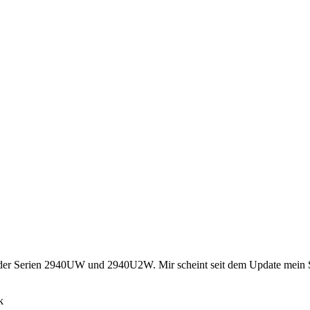
r der Serien 2940UW und 2940U2W. Mir scheint seit dem Update mein S
k