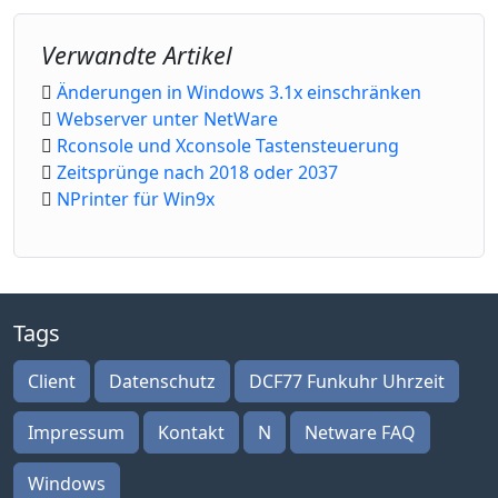
Verwandte Artikel
Änderungen in Windows 3.1x einschränken
Webserver unter NetWare
Rconsole und Xconsole Tastensteuerung
Zeitsprünge nach 2018 oder 2037
NPrinter für Win9x
Tags
Client
Datenschutz
DCF77 Funkuhr Uhrzeit
Impressum
Kontakt
N
Netware FAQ
Windows