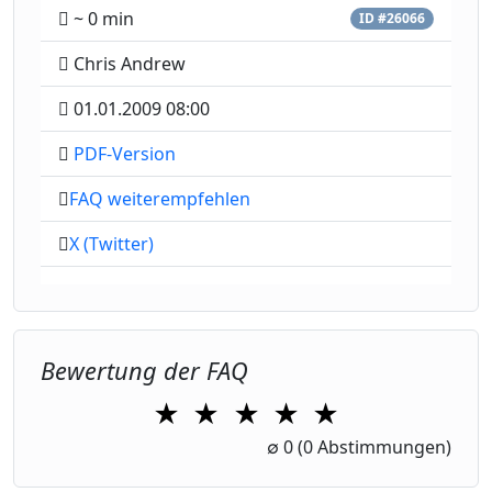
~ 0 min
ID #26066
Chris Andrew
01.01.2009 08:00
PDF-Version
FAQ weiterempfehlen
X (Twitter)
Bewertung der FAQ
★
★
★
★
★
1 Star
2 Stars
3 Stars
4 Stars
5 Stars
∅
0
(0 Abstimmungen)