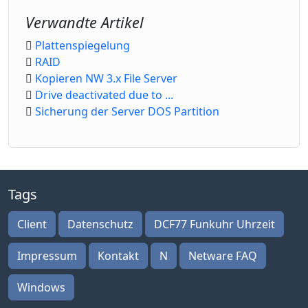
Verwandte Artikel
Plattenspiegelung
RAID
Kopieren NW 3.x File Server
Drive deactivated due to ...
Sicherung der Server DOS Partition
Tags
Client
Datenschutz
DCF77 Funkuhr Uhrzeit
Impressum
Kontakt
N
Netware FAQ
Windows