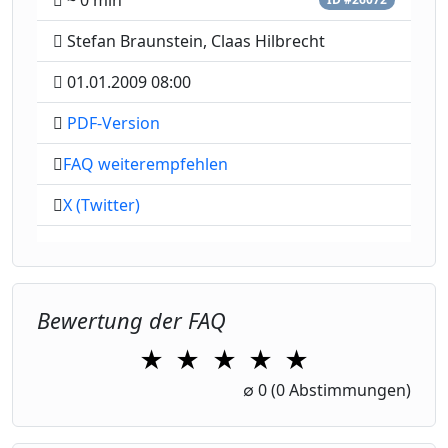
~ 0 min
Stefan Braunstein, Claas Hilbrecht
01.01.2009 08:00
PDF-Version
FAQ weiterempfehlen
X (Twitter)
Bewertung der FAQ
★
★
★
★
★
1 Star
2 Stars
3 Stars
4 Stars
5 Stars
∅
0
(0 Abstimmungen)