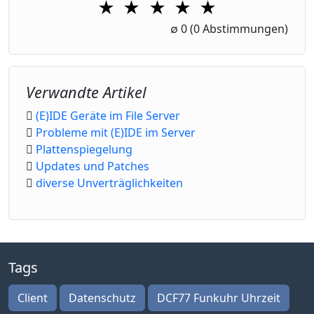
★
★
★
★
★
1 Star
2 Stars
3 Stars
4 Stars
5 Stars
∅
0
(0 Abstimmungen)
Verwandte Artikel
(E)IDE Geräte im File Server
Probleme mit (E)IDE im Server
Plattenspiegelung
Updates und Patches
diverse Unverträglichkeiten
Tags
Client
Datenschutz
DCF77 Funkuhr Uhrzeit