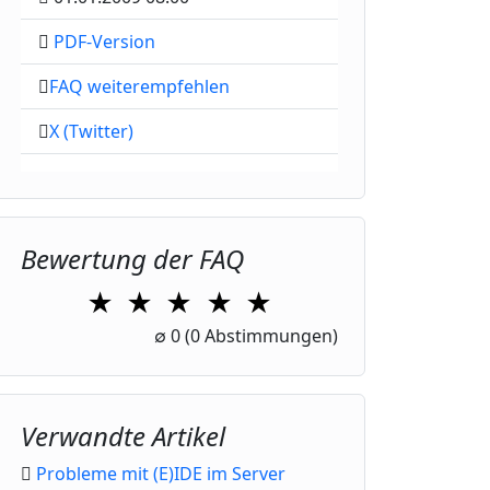
PDF-Version
FAQ weiterempfehlen
X (Twitter)
Bewertung der FAQ
★
★
★
★
★
1 Star
2 Stars
3 Stars
4 Stars
5 Stars
∅
0
(0 Abstimmungen)
Verwandte Artikel
Probleme mit (E)IDE im Server