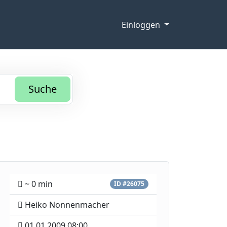
Einloggen
Suche
~ 0 min
ID #26075
Heiko Nonnenmacher
01.01.2009 08:00