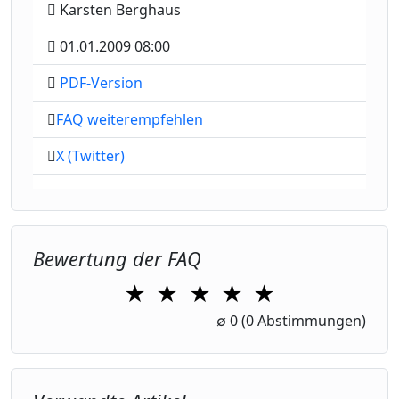
Karsten Berghaus
01.01.2009 08:00
PDF-Version
FAQ weiterempfehlen
X (Twitter)
Bewertung der FAQ
★
★
★
★
★
1 Star
2 Stars
3 Stars
4 Stars
5 Stars
∅
0
(0 Abstimmungen)