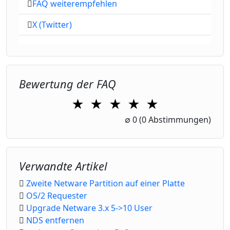
FAQ weiterempfehlen
X (Twitter)
Bewertung der FAQ
★
★
★
★
★
1 Star
2 Stars
3 Stars
4 Stars
5 Stars
∅
0
(0 Abstimmungen)
Verwandte Artikel
Zweite Netware Partition auf einer Platte
OS/2 Requester
Upgrade Netware 3.x 5->10 User
NDS entfernen