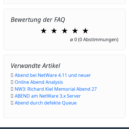
Bewertung der FAQ
★
★
★
★
★
1 Star
2 Stars
3 Stars
4 Stars
5 Stars
∅
0
(0 Abstimmungen)
Verwandte Artikel
Abend bei NetWare 4.11 und neuer
Online Abend Analysis
NW3: Richard Kiel Memorial Abend 27
ABEND am NetWare 3.x Server
Abend durch defekte Queue