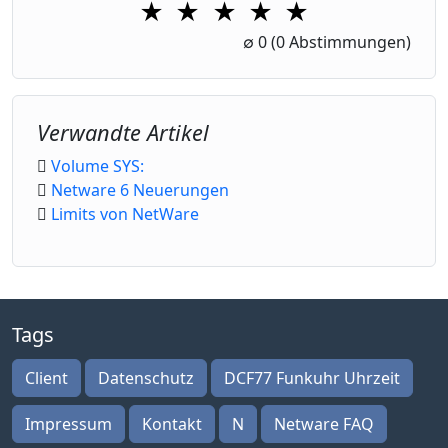
★
★
★
★
★
1 Star
2 Stars
3 Stars
4 Stars
5 Stars
∅
0
(0 Abstimmungen)
Verwandte Artikel
Volume SYS:
Netware 6 Neuerungen
Limits von NetWare
Tags
Client
Datenschutz
DCF77 Funkuhr Uhrzeit
Impressum
Kontakt
N
Netware FAQ