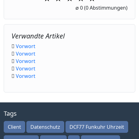
1 Star
2 Stars
3 Stars
4 Stars
5 Stars
∅
0
(0 Abstimmungen)
Verwandte Artikel
Vorwort
Vorwort
Vorwort
Vorwort
Vorwort
Tags
Client
Datenschutz
DCF77 Funkuhr Uhrzeit