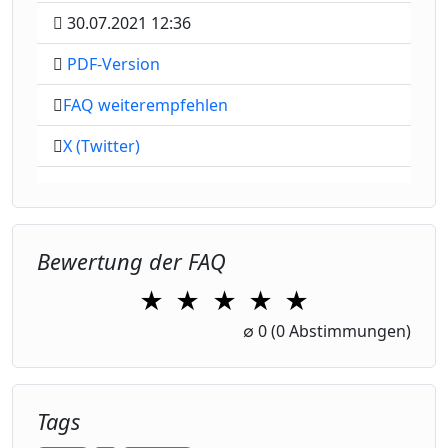
30.07.2021 12:36
PDF-Version
FAQ weiterempfehlen
X (Twitter)
Bewertung der FAQ
★
★
★
★
★
1 Star
2 Stars
3 Stars
4 Stars
5 Stars
∅
0
(0 Abstimmungen)
Tags