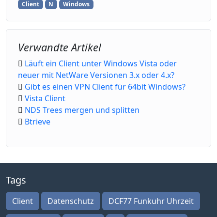
Client
N
Windows
Verwandte Artikel
Läuft ein Client unter Windows Vista oder
neuer mit NetWare Versionen 3.x oder 4.x?
Gibt es einen VPN Client für 64bit Windows?
Vista Client
NDS Trees mergen und splitten
Btrieve
Tags
Client
Datenschutz
DCF77 Funkuhr Uhrzeit