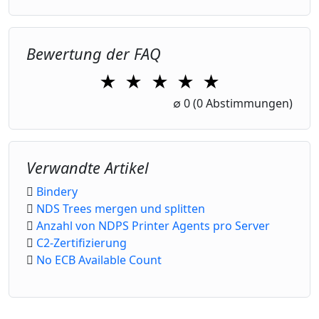
Bewertung der FAQ
★
★
★
★
★
1 Star
2 Stars
3 Stars
4 Stars
5 Stars
∅
0
(0 Abstimmungen)
Verwandte Artikel
Bindery
NDS Trees mergen und splitten
Anzahl von NDPS Printer Agents pro Server
C2-Zertifizierung
No ECB Available Count