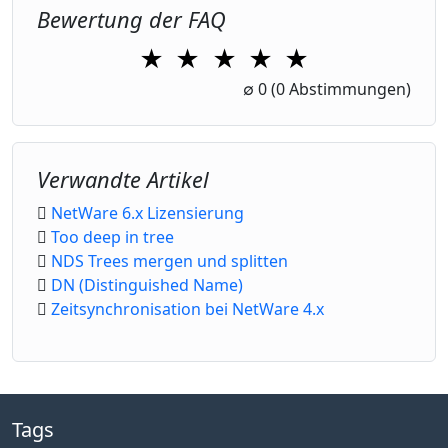
Bewertung der FAQ
★
★
★
★
★
1 Star
2 Stars
3 Stars
4 Stars
5 Stars
∅
0
(0 Abstimmungen)
Verwandte Artikel
NetWare 6.x Lizensierung
Too deep in tree
NDS Trees mergen und splitten
DN (Distinguished Name)
Zeitsynchronisation bei NetWare 4.x
Tags