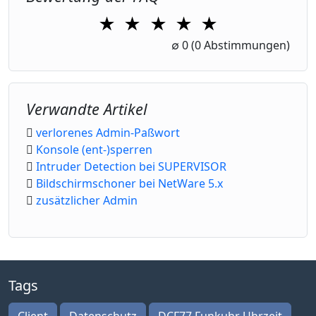
★
★
★
★
★
1 Star
2 Stars
3 Stars
4 Stars
5 Stars
∅
0
(0 Abstimmungen)
Verwandte Artikel
verlorenes Admin-Paßwort
Konsole (ent-)sperren
Intruder Detection bei SUPERVISOR
Bildschirmschoner bei NetWare 5.x
zusätzlicher Admin
Tags