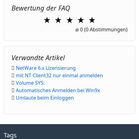
Bewertung der FAQ
★
★
★
★
★
1 Star
2 Stars
3 Stars
4 Stars
5 Stars
∅
0
(0 Abstimmungen)
Verwandte Artikel
NetWare 6.x Lizensierung
mit NT Client32 nur einmal anmelden
Volume SYS:
Automatisches Anmelden bei Win9x
Umlaute beim Einloggen
Tags