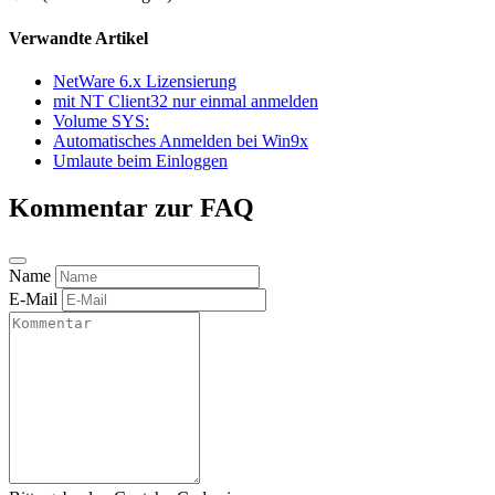
Verwandte Artikel
NetWare 6.x Lizensierung
mit NT Client32 nur einmal anmelden
Volume SYS:
Automatisches Anmelden bei Win9x
Umlaute beim Einloggen
Kommentar zur FAQ
Name
E-Mail