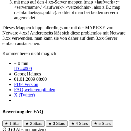
mit map auf den 4.xx-Server mappen (map <laufwerk>:=
<servername>/ <laufwerk>:<verzeichnis>, also z.B.: map
r:=fakultaet/sys:public). so bleibt man bei beiden servern
angemeldet.
Dieses Mappen klappt allerdings nur mit der MAP.EXE von
Netware 4.xx! Andererseits läßt sich diese problemlos mit Netware
3.xx verwenden, man kann sie von daher auf dem 3.xx-Server
einfach austauschen.
Kommentieren nicht möglich
~ 0 min
ID #4009
Georg Helmes
01.01.2009 08:00
PDF-Version
FAQ weiterempfehlen
X (Twitter)
Bewertung der FAQ
★
1 Star
★
2 Stars
★
3 Stars
★
4 Stars
★
5 Stars
∅
0
(0 Abstimmungen)