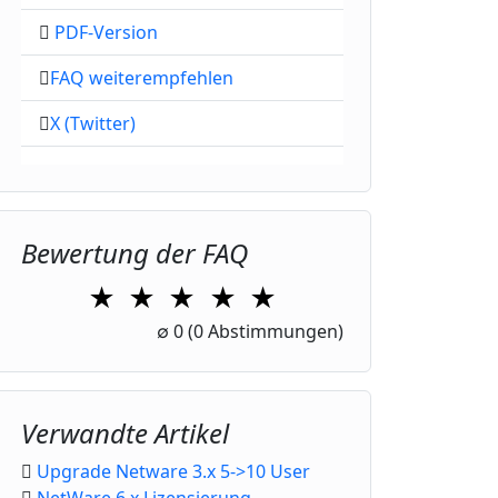
PDF-Version
FAQ weiterempfehlen
X (Twitter)
Bewertung der FAQ
★
★
★
★
★
1 Star
2 Stars
3 Stars
4 Stars
5 Stars
∅
0
(0 Abstimmungen)
Verwandte Artikel
Upgrade Netware 3.x 5->10 User