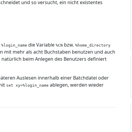
neidet und so versucht, ein nicht existentes
t
die Variable
bzw.
%login_name
%CN
%home_directory
 mit mehr als acht Buchstaben benutzen und auch
atürlich beim Anlegen des Benutzers definiert
teren Auslesen innerhalb einer Batchdatei oder
mit
ablegen, werden wieder
set xy=%login_name