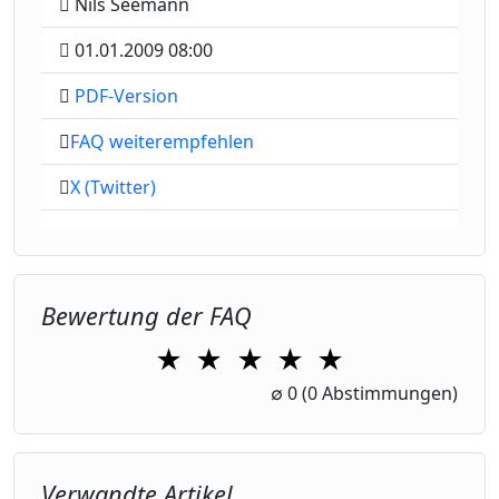
Nils Seemann
01.01.2009 08:00
PDF-Version
FAQ weiterempfehlen
X (Twitter)
Bewertung der FAQ
★
★
★
★
★
1 Star
2 Stars
3 Stars
4 Stars
5 Stars
∅
0
(0 Abstimmungen)
Verwandte Artikel