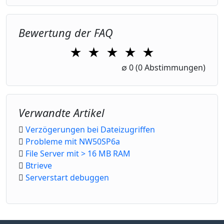
Bewertung der FAQ
★
★
★
★
★
1 Star
2 Stars
3 Stars
4 Stars
5 Stars
∅
0
(0 Abstimmungen)
Verwandte Artikel
Verzögerungen bei Dateizugriffen
Probleme mit NW50SP6a
File Server mit > 16 MB RAM
Btrieve
Serverstart debuggen