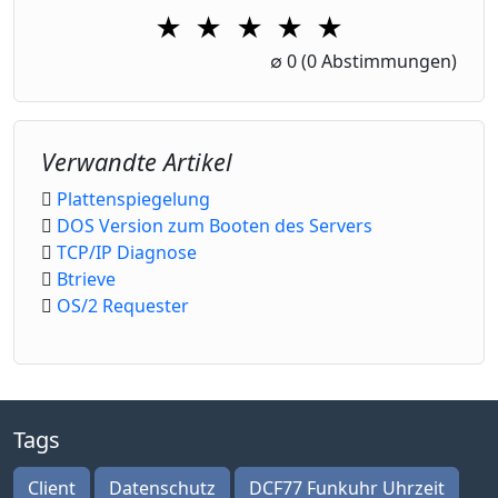
★
★
★
★
★
1 Star
2 Stars
3 Stars
4 Stars
5 Stars
∅
0
(0 Abstimmungen)
Verwandte Artikel
Plattenspiegelung
DOS Version zum Booten des Servers
TCP/IP Diagnose
Btrieve
OS/2 Requester
Tags
Client
Datenschutz
DCF77 Funkuhr Uhrzeit