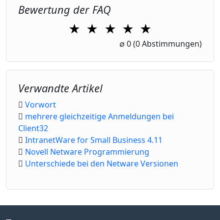
Bewertung der FAQ
★
★
★
★
★
1 Star
2 Stars
3 Stars
4 Stars
5 Stars
∅
0
(0 Abstimmungen)
Verwandte Artikel
Vorwort
mehrere gleichzeitige Anmeldungen bei
Client32
IntranetWare for Small Business 4.11
Novell Netware Programmierung
Unterschiede bei den Netware Versionen