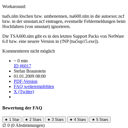
Workaround:
tsafs.nlm löschen bzw. umbenennen, tsa600.nlm in die autoexec.ncf
bzw. in der smsstart.ncf eintragen, eventuelle Fehlermeldungen beim
Hochfahren (von smsstart) ignorieren.
Die TSA600.nlm gibt es in den letzten Support Packs von NetWare
6.0 bzw. eine neuere Version in (!NP [tsa5up15.exe]).
Kommentieren nicht möglich
~ 0 min
ID #6017
Stefan Braunstein
01.01.2009 08:00
PDF-Version
FAQ weiterempfehlen
X (Twitter)
Bewertung der FAQ
★
1 Star
★
2 Stars
★
3 Stars
★
4 Stars
★
5 Stars
∅
0
(0 Abstimmungen)