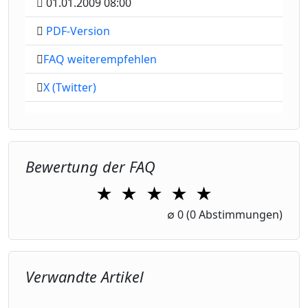
01.01.2009 08:00
PDF-Version
FAQ weiterempfehlen
X (Twitter)
Bewertung der FAQ
★
★
★
★
★
1 Star
2 Stars
3 Stars
4 Stars
5 Stars
∅
0
(0 Abstimmungen)
Verwandte Artikel