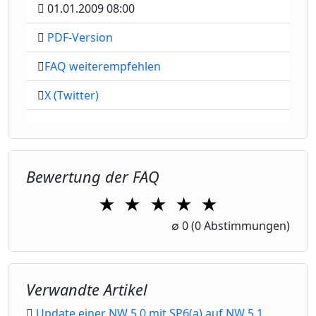
01.01.2009 08:00
PDF-Version
FAQ weiterempfehlen
X (Twitter)
Bewertung der FAQ
★
★
★
★
★
1 Star
2 Stars
3 Stars
4 Stars
5 Stars
∅
0
(0 Abstimmungen)
Verwandte Artikel
Update einer NW 5.0 mit SP6(a) auf NW 5.1