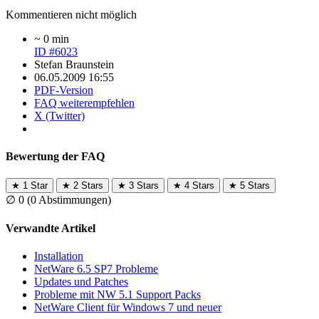
Kommentieren nicht möglich
~ 0 min
ID #6023
Stefan Braunstein
06.05.2009 16:55
PDF-Version
FAQ weiterempfehlen
X (Twitter)
Bewertung der FAQ
★
1 Star
★
2 Stars
★
3 Stars
★
4 Stars
★
5 Stars
∅
0
(0 Abstimmungen)
Verwandte Artikel
Installation
NetWare 6.5 SP7 Probleme
Updates und Patches
Probleme mit NW 5.1 Support Packs
NetWare Client für Windows 7 und neuer