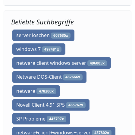
Beliebte Suchbegriffe
server löschen
607635x
windows 7
497481x
netware client windows server
496005x
Netware DOS-Client
482666x
netware
478200x
Novell Client 4.91 SP5
465762x
SP Probleme
445797x
netware+client+windows+server
437802x