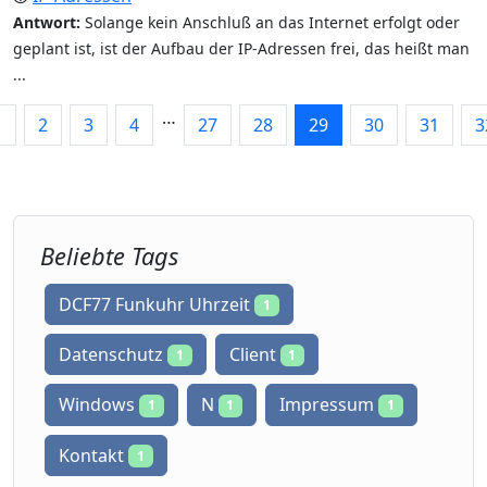
Antwort:
Solange kein Anschluß an das Internet erfolgt oder
geplant ist, ist der Aufbau der IP-Adressen frei, das heißt man
...
…
1
2
3
4
27
28
29
30
31
3
Beliebte Tags
DCF77 Funkuhr Uhrzeit
1
Datenschutz
Client
1
1
Windows
N
Impressum
1
1
1
Kontakt
1