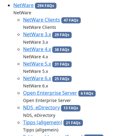
NetWare
294 FAQs
NetWare
NetWare Clients
47 FAQs
NetWare Clients
NetWare 3.x
29 FAQs
NetWare 3.x
NetWare 4.x
38 FAQs
NetWare 4.x
NetWare 5.x
31 FAQs
NetWare 5.x
NetWare 6.x
25 FAQs
NetWare 6.x
Open Enterprise Server
6 FAQs
Open Enterprise Server
NDS, eDirectory
13 FAQs
NDS, eDirectory
Tipps (allgemein)
21 FAQs
Tipps (allgemein)