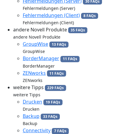
Fehlermeldungen (Server)
30 FAQs
Fehlermeldungen (Server)
Fehlermeldungen (Client)
8 FAQs
Fehlermeldungen (Client)
andere Novell Produkte
35 FAQs
andere Novell Produkte
GroupWise
13 FAQs
GroupWise
BorderManager
11 FAQs
BorderManager
ZENworks
11 FAQs
ZENworks
weitere Tipps
229 FAQs
weitere Tipps
Drucken
19 FAQs
Drucken
Backup
33 FAQs
Backup
Connectivity
7 FAQs