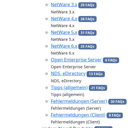
NetWare 3.x
29 FAQs
NetWare 3.x
NetWare 4.x
38 FAQs
NetWare 4.x
NetWare 5.x
31 FAQs
NetWare 5.x
NetWare 6.x
25 FAQs
NetWare 6.x
Open Enterprise Server
6 FAQs
Open Enterprise Server
NDS, eDirectory
13 FAQs
NDS, eDirectory
Tipps (allgemein)
21 FAQs
Tipps (allgemein)
Fehlermeldungen (Server)
30 FAQs
Fehlermeldungen (Server)
Fehlermeldungen (Client)
8 FAQs
Fehlermeldungen (Client)