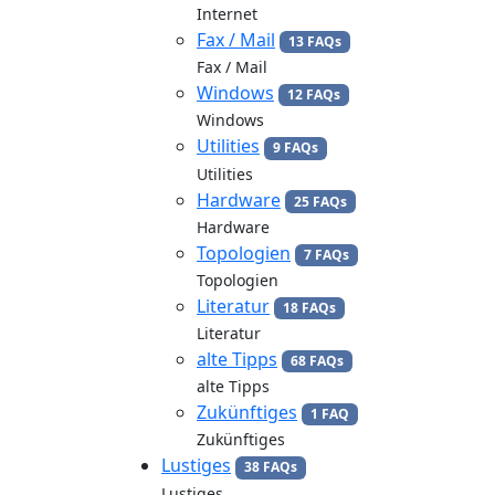
Internet
Fax / Mail
13 FAQs
Fax / Mail
Windows
12 FAQs
Windows
Utilities
9 FAQs
Utilities
Hardware
25 FAQs
Hardware
Topologien
7 FAQs
Topologien
Literatur
18 FAQs
Literatur
alte Tipps
68 FAQs
alte Tipps
Zukünftiges
1 FAQ
Zukünftiges
Lustiges
38 FAQs
Lustiges