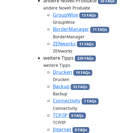
andere Novell Produkte
35 FAQs
andere Novell Produkte
GroupWise
13 FAQs
GroupWise
BorderManager
11 FAQs
BorderManager
ZENworks
11 FAQs
ZENworks
weitere Tipps
229 FAQs
weitere Tipps
Drucken
19 FAQs
Drucken
Backup
33 FAQs
Backup
Connectivity
7 FAQs
Connectivity
TCP/IP
9 FAQs
TCP/IP
Internet
8 FAQs