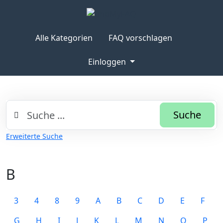
Alle Kategorien
FAQ vorschlagen
Einloggen
Suche
Erweiterte Suche
B
3
4
8
9
A
B
C
D
E
F
G
H
I
J
K
L
M
N
O
P