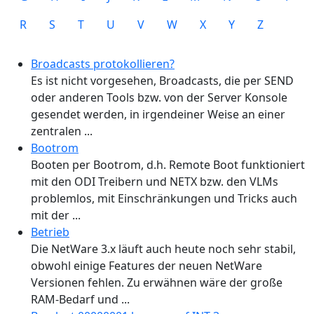
R
S
T
U
V
W
X
Y
Z
Broadcasts protokollieren?
Es ist nicht vorgesehen, Broadcasts, die per SEND
oder anderen Tools bzw. von der Server Konsole
gesendet werden, in irgendeiner Weise an einer
zentralen ...
Bootrom
Booten per Bootrom, d.h. Remote Boot funktioniert
mit den ODI Treibern und NETX bzw. den VLMs
problemlos, mit Einschränkungen und Tricks auch
mit der ...
Betrieb
Die NetWare 3.x läuft auch heute noch sehr stabil,
obwohl einige Features der neuen NetWare
Versionen fehlen. Zu erwähnen wäre der große
RAM-Bedarf und ...