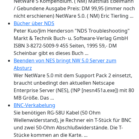
NetWare 5 Kompendium. ( NM) Matthias Edelmann
/ Gebundene Ausgabe Preis: DM 99,95 (immer noch
nicht erschienen) NetWare 5.0. ( NM) Eric Tierling ...
Bücher über NDS
Peter Kuo/Jim Henderson "NDS Troubleshooting"
Markt & Technik Buch- u. Software-Verlag GmbH
ISBN 3-8272-5009-9 455 Seiten, 1995 59,- DM
Scheinbar gibt es dieses Buch ...
Beenden von NES bringt NW 5.0 Server zum
Absturz
Wer NetWare 5.0 mit dem Support Pack 2 einsetzt,
braucht unbedingt den aktuellen Netscape
Enterprise Server (NES), (!NP [nesn451a.exe]) mit 80
MB Größe. Das ...
BNC-Verkabelung
Sie benötigen RG-58U Kabel (50 Ohm
Wellenwiderstand), je Rechner ein T-Stück für BNC
und zwei 50-Ohm Abschlußwiderstände. Die T-
Stücke kommen an die Karte. ...