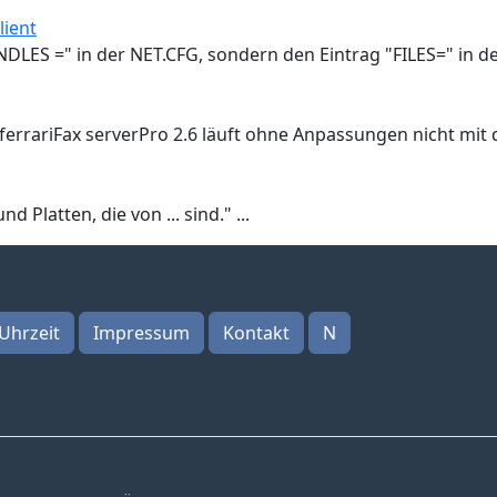
lient
NDLES =" in der NET.CFG, sondern den Eintrag "FILES=" in 
uf ferrariFax serverPro 2.6 läuft ohne Anpassungen nicht mi
Platten, die von ... sind." ...
Uhrzeit
Impressum
Kontakt
N