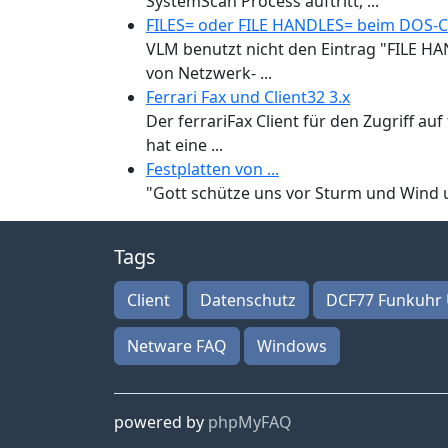
SystemScan Process auftritt, ...
FILES= oder FILE HANDLES= beim DOS-C
VLM benutzt nicht den Eintrag "FILE HA
von Netzwerk- ...
Ferrari Fax und Client32 3.x
Der ferrariFax Client für den Zugriff a
hat eine ...
Festplatten von ...
"Gott schütze uns vor Sturm und Wind und 
Tags
Client
Datenschutz
DCF77 Funkuhr 
Netware FAQ
Windows
powered by
phpMyFAQ