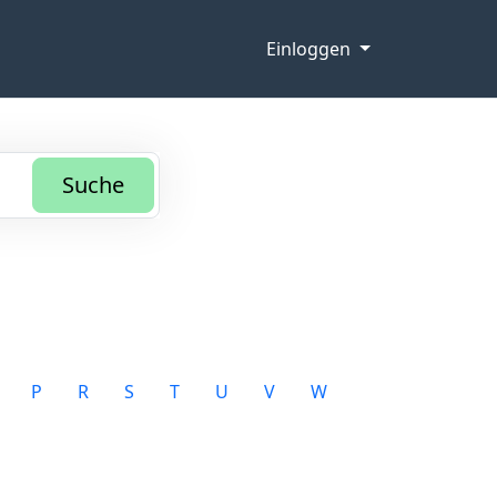
Einloggen
Suche
P
R
S
T
U
V
W