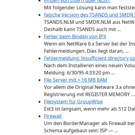
Finden von Usern über NLIST
Mit folgender Lösung kann man feststel
falsche Version des TSANDS und SMDR 
TSANDS.NLM und SMDR.NLM aus NetWare f
Deshalb kann TSANDS auch mit ...
Fehler beim Binden von IPX
Wenn ein NetWare 6.x Server bei der Inst
Fehlermeldungen. Dies liegt daran, ...
Fehlermeldung: Insufficient directory s
Nach dem Installieren eines neuen Vo
Meldung: 6/30/95 4:33:20 pm ...
File Server mit > 16 MB RAM
Vor allem die Original Netware 3.x ohn
Registrierung mit REGISTER MEMORY ...
Filesystem für GroupWise
Ext3 ist langsam, wenn mehr als 512 Dat
Firewall
Um den BorderManager als Firewall be
Schema aufgebaut sein: ISP — ...