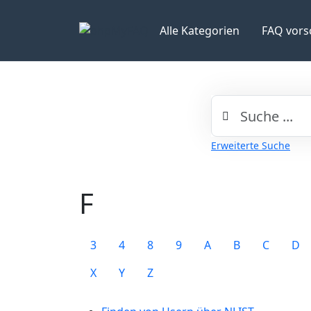
Alle Kategorien
FAQ vors
Erweiterte Suche
F
3
4
8
9
A
B
C
D
X
Y
Z