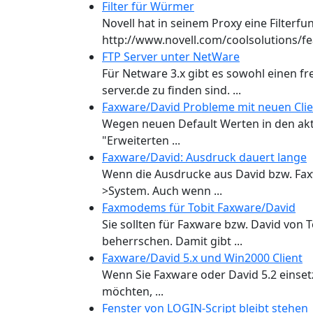
Filter für Würmer
Novell hat in seinem Proxy eine Filterf
http://www.novell.com/coolsolutions/fea
FTP Server unter NetWare
Für Netware 3.x gibt es sowohl einen fr
server.de zu finden sind. ...
Faxware/David Probleme mit neuen Clie
Wegen neuen Default Werten in den aktue
"Erweiterten ...
Faxware/David: Ausdruck dauert lange
Wenn die Ausdrucke aus David bzw. Faxw
>System. Auch wenn ...
Faxmodems für Tobit Faxware/David
Sie sollten für Faxware bzw. David von
beherrschen. Damit gibt ...
Faxware/David 5.x und Win2000 Client
Wenn Sie Faxware oder David 5.2 einse
möchten, ...
Fenster von LOGIN-Script bleibt stehen