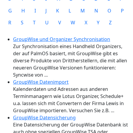
G
H
I
J
K
L
M
N
O
P
R
S
T
U
V
W
X
Y
Z
GroupWise und Organizer Synchronisation
Zur Synchronisation eines Handheld Organizers,
der auf PalmOS basiert, mit GroupWise gibt es
diverse Produkte von Drittherstellern, die mit allen
neueren GroupWise Versionen funktionieren:
Syncwise von ...
GroupWise Datenimport
Kalenderdaten und Adressen aus anderen
Terminmanagern wie Lotus Organizer, Schedule+
u.a. lassen sich mit Convertern der Firma Lewis in
GroupWise importieren. Versuchen Sie z.B. ...
GroupWise Datensicherung
Eine Datensicherung der GroupWise Datenbank ist
auch ohne speziellen GroupWise TSA oder