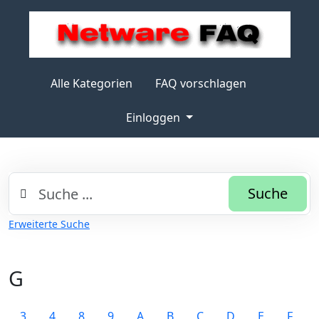
Alle Kategorien
FAQ vorschlagen
Einloggen
Suche
Erweiterte Suche
G
3
4
8
9
A
B
C
D
E
F